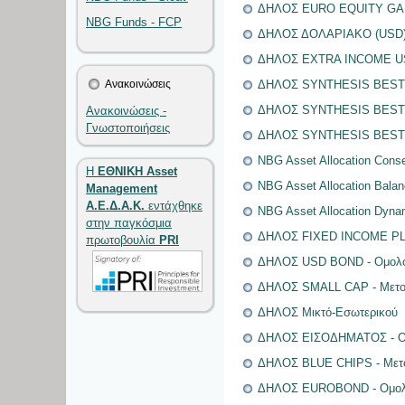
ΔΗΛΟΣ EURO EQUITY GAIN 
NBG Funds - FCP
ΔΗΛΟΣ ΔΟΛΑΡΙΑΚΟ (USD) -
ΔΗΛΟΣ EXTRA IN
Ανακοινώσεις
ΔΗΛΟΣ SYNTHESIS BEST 
ΔΗΛΟΣ SYNTHESIS BEST 
Ανακοινώσεις -
Γνωστοποιήσεις
ΔΗΛΟΣ SYNTHESIS BEST 
NBG Asset Allocation Conse
Η
ΕΘΝΙΚΗ Asset
NBG Asset Allocation Balan
Management
Α.Ε.Δ.Α.Κ.
εντάχθηκε
NBG Asset Allocation Dyna
στην παγκόσμια
ΔΗΛΟΣ FIXED INCOME P
πρωτοβουλία
PRI
ΔΗΛΟΣ USD BOND - Ομολο
ΔΗΛΟΣ SMALL CAP - Μετοχ
ΔΗΛΟΣ Μικτό-Εσωτερικού
ΔΗΛΟΣ ΕΙΣΟΔΗΜΑΤΟΣ - Ομ
ΔΗΛΟΣ BLUE CHIPS - Μετο
ΔΗΛΟΣ EUROBOND - Ομολ