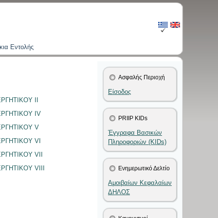
κια Εντολής
Ασφαλής Περιοχή
Είσοδος
ΓΗΤΙΚΟΥ II
ΡΓΗΤΙΚΟΥ IV
PRIIP KIDs
ΡΓΗΤΙΚΟΥ V
Έγγραφα Βασικών
ΡΓΗΤΙΚΟΥ VI
Πληροφοριών (KIDs)
ΓΗΤΙΚΟΥ VII
ΓΗΤΙΚΟΥ VIII
Ενημερωτικό Δελτίο
Αμοιβαίων Κεφαλαίων
ΔΗΛΟΣ