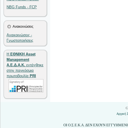
NBG Funds - FCP
Ανακοινώσεις
Ανακοινώσεις -
Γνωστοποιήσεις
Η
ΕΘΝΙΚΗ Asset
Management
Α.Ε.Δ.Α.Κ.
εντάχθηκε
στην παγκόσμια
πρωτοβουλία
PRI
C
Αρχική 
ΟΙ Ο.Σ.Ε.Κ.Α. ΔΕΝ ΕΧΟΥΝ ΕΓΓΥΗΜΕ