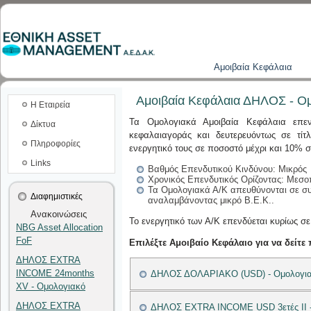
Aμοιβαία Kεφάλαια
Αμοιβαία Κεφάλαια ΔΗΛΟΣ - Ο
Η Εταιρεία
Τα Ομολογιακά Αμοιβαία Κεφάλαια επενδ
Δίκτυα
κεφαλαιαγοράς και δευτερευόντως σε τί
Πληροφορίες
ενεργητικό τους σε ποσοστό μέχρι και 10% σ
Links
Βαθμός Επενδυτικού Κινδύνου: Μικρός
Χρονικός Επενδυτικός Ορίζοντας: Μεσοπ
Τα Ομολογιακά Α/Κ απευθύνονται σε σ
Διαφημιστικές
αναλαμβάνοντας μικρό Β.Ε.Κ..
Ανακοινώσεις
Το ενεργητικό των Α/Κ επενδύεται κυρίως σ
NBG Asset Allocation
FoF
Επιλέξτε Αμοιβαίο Κεφάλαιο για να δείτε
ΔΗΛΟΣ EXTRA
INCOME 24months
ΔΗΛΟΣ ΔΟΛΑΡΙΑΚΟ (USD) - Ομολογια
XV - Ομολογιακό
ΔΗΛΟΣ EXTRA
ΔΗΛΟΣ EXTRA INCOME US