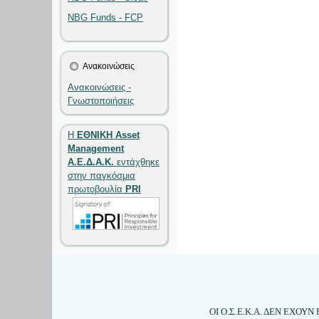
NBG Funds - FCP
Ανακοινώσεις
Ανακοινώσεις -
Γνωστοποιήσεις
Η
ΕΘΝΙΚΗ Asset
Management
Α.Ε.Δ.Α.Κ.
εντάχθηκε
στην παγκόσμια
πρωτοβουλία
PRI
ΟΙ Ο.Σ.Ε.Κ.Α. ΔΕΝ ΕΧΟ