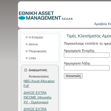
Aμοιβαία K
Τιμές Κλεισίματος Αμ
Η Εταιρεία
Παρακαλούμε
επιλέξετε
τις ημερ
Δίκτυα
Ημερομηνία Έναρξης
Πληροφορίες
Links
Ημερομηνία Λήξης
Διαφημιστικές
Ανακοινώσεις
NBG Asset Allocation
FoF
ΔΗΛΟΣ EXTRA
INCOME 24months
XV - Ομολογιακό
ΔΗΛΟΣ EXTRA