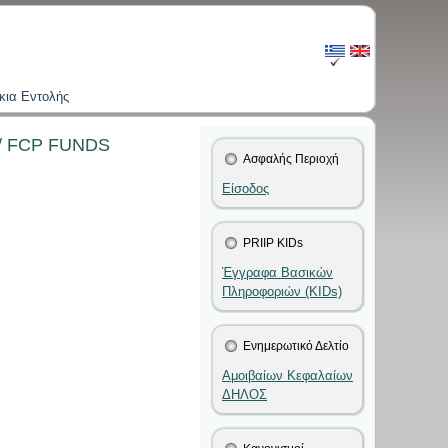
κια Εντολής
V / FCP FUNDS
Ασφαλής Περιοχή
Είσοδος
PRIIP KIDs
Έγγραφα Βασικών
Πληροφοριών (KIDs)
Ενημερωτικό Δελτίο
Αμοιβαίων Κεφαλαίων
ΔΗΛΟΣ