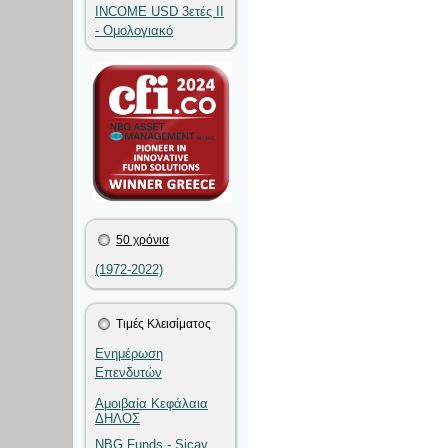
INCOME USD 3ετές II
- Ομολογιακό
50 χρόνια
(1972-2022)
Τιμές Κλεισίματος
Ενημέρωση
Επενδυτών
Αμοιβαία Κεφάλαια
ΔΗΛΟΣ
NBG Funds - Sicav