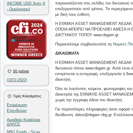
παρουσιάζονται στις σελίδες του δικτυακού 
INCOME USD 3ετές II
επεξεργαστούν από τρίτους. Τα περιεχόμενα
- Ομολογιακό
με δική τους ευθύνη.
Η ΕΘΝΙΚΗ ASSET MANAGEMENT ΑΕΔΑΚ Δ
ΟΠΟΙΑ ΜΠΟΡΕΙ ΝΑ ΠΡΟΕΛΘΕΙ ΑΜΕΣΑ Η
ΔΙΚΤΥΑΚΟΥ ΤΟΠΟΥ www.nbgam.gr.
Παρακαλούμε συμβουλευτείτε τις
Νομικές Πλ
ΔΙΚΑΙΩΜΑΤΑ
Η ΕΘΝΙΚΗ ASSET MANAGEMENT ΑΕΔΑΚ έχει κ
δικτυακού τόπου www.nbgam.gr. Αυτά είν
50 χρόνια
επιτρέπεται η αντιγραφή, επεξεργασία ή δι
ιδιοκτήτη.
(1972-2022)
Όλα τα λογότυπα, κείμενα, φωτογραφίες και 
ιδιοκτησία της ΕΘΝΙΚΗΣ ASSET MANAGEMEN
Τιμές Κλεισίματος
χωρίς την έγγραφη άδεια του ιδιοκτήτη.
Ενημέρωση
Για περισσότερες πληροφορίες όσον αφορά 
Επενδυτών
διεύθυνση: delos@nbgam.nbg.gr. Εναλλακτι
Αμοιβαία Κεφάλαια
ΔΗΛΟΣ
NBG Funds - Sicav