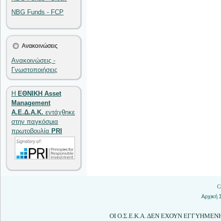
NBG Funds - FCP
Ανακοινώσεις
Ανακοινώσεις -
Γνωστοποιήσεις
Η
ΕΘΝΙΚΗ Asset
Management
Α.Ε.Δ.Α.Κ.
εντάχθηκε
στην παγκόσμια
πρωτοβουλία
PRI
C
Αρχική 
ΟΙ Ο.Σ.Ε.Κ.Α. ΔΕΝ ΕΧΟΥΝ ΕΓΓΥΗΜΕ