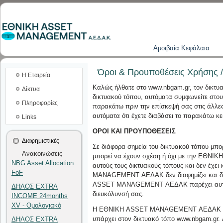
Aμοιβαία Kεφάλαια
Όροι & Προυποθέσεις Χρήσης /
Η Εταιρεία
Καλώς ήλθατε στο www.nbgam.gr, τον δικ
Δίκτυα
δικτυακού τόπου, αυτόματα συμφωνείτε στ
Πληροφορίες
παρακάτω πριν την επίσκεψή σας στις άλλες
αυτόματα ότι έχετε διαβάσει το παρακάτω κε
Links
ΟΡΟΙ ΚΑΙ ΠΡΟΥΠΟΘΕΣΕΙΣ
Διαφημιστικές
Σε διάφορα σημεία του δικτυακού τόπου μπο
Ανακοινώσεις
μπορεί να έχουν σχέση ή όχι με την Ε
NBG Asset Allocation
αυτούς τους δικτυακούς τόπους και δεν έχε
FoF
MANAGEMENT ΑΕΔΑΚ δεν διαφημίζει και δεν
ASSET MANAGEMENT ΑΕΔΑΚ παρέχει αυτές τι
ΔΗΛΟΣ EXTRA
διευκόλυνσή σας.
INCOME 24months
XV - Ομολογιακό
Η ΕΘΝΙΚΗ ASSET MANAGEMENT ΑΕΔΑΚ δεν εγ
υπάρχει στον δικτυακό τόπο www.nbgam.gr. Α
ΔΗΛΟΣ EXTRA