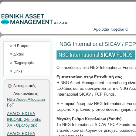
Aμοιβαία Kεφάλαια
NBG International SICAV / F
Η Εταιρεία
Δίκτυα
Πληροφορίες
Οι επενδύσεις στα NBG International Funds
Links
Εμπιστοσύνη στην Επένδυσή σας
Η NBG Asset Management Luxembourg είναι η
Διαφημιστικές
Ελλάδος και σε συνεργασία με την NBG Ass
Ανακοινώσεις
International SICAV / FCP Funds.
NBG Asset Allocation
Η Εταιρική δομή των NBG International Fun
FoF
Ευρωπαϊκής Ένωσης όπου δύναται χωρίς περι
ΔΗΛΟΣ EXTRA
Μεγάλη Γκάμα Κεφαλαίων (Funds)
INCOME 24months
Τα NBG International SICAV / FCP Funds π
XV - Ομολογιακό
επενδυτικών επιλογών σε μετοχές, ομόλογα,
ΔΗΛΟΣ EXTRA