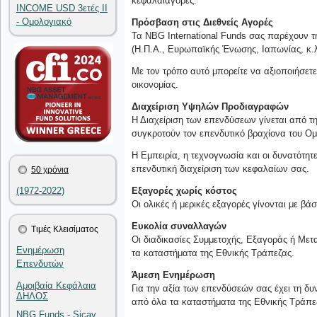
κεφαλαιαγορές.
INCOME USD 3ετές II
- Ομολογιακό
Πρόσβαση στις Διεθνείς Αγορές
Τα NBG International Funds σας παρέχουν τ
(Η.Π.Α., Ευρωπαϊκής Ένωσης, Ιαπωνίας, κ.λ
Με τον τρόπο αυτό μπορείτε να αξιοποιήσετε
οικονομίας.
Διαχείριση Υψηλών Προδιαγραφών
Η Διαχείριση των επενδύσεων γίνεται από τ
συγκροτούν τον επενδυτικό βραχίονα του Ομ
Η Εμπειρία, η τεχνογνωσία και οι δυνατότη
επενδυτική διαχείριση των κεφαλαίων σας.
50 χρόνια
(1972-2022)
Εξαγορές χωρίς κόστος
Οι ολικές ή μερικές εξαγορές γίνονται με β
Ευκολία συναλλαγών
Τιμές Κλεισίματος
Οι διαδικασίες Συμμετοχής, Εξαγοράς ή Μετα
Ενημέρωση
τα καταστήματα της Εθνικής Τράπεζας.
Επενδυτών
Άμεση Ενημέρωση
Αμοιβαία Κεφάλαια
Για την αξία των επενδύσεών σας έχει τη δ
ΔΗΛΟΣ
από όλα τα καταστήματα της Εθνικής Τράπε
NBG Funds - Sicav