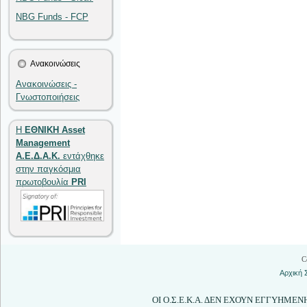
NBG Funds - FCP
Ανακοινώσεις
Ανακοινώσεις -
Γνωστοποιήσεις
Η
ΕΘΝΙΚΗ Asset
Management
Α.Ε.Δ.Α.Κ.
εντάχθηκε
στην παγκόσμια
πρωτοβουλία
PRI
C
Αρχική 
ΟΙ Ο.Σ.Ε.Κ.Α. ΔΕΝ ΕΧΟΥΝ ΕΓΓΥΗΜΕ