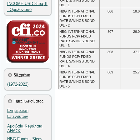
RATE SAVINGS BOND
INCOME USD 3ετές II
U/L - 1
- Ομολογιακό
NBG INTERNATIONAL
806
18.0
FUNDS FCP/ FIXED
RATE SAVINGS BOND
U/L - 2
NBG INTERNATIONAL
807
26.0
FUNDS FCP/ FIXED
RATE SAVINGS BOND
U/L - 3
NBG INTERNATIONAL
808
37.1
FUNDS FCP/ FIXED
RATE SAVINGS BOND
U/L - 4
NBG INTERNATIONAL
809
25.7
50 χρόνια
FUNDS FCP/ FIXED
RATE SAVINGS BOND
(1972-2022)
U/L - 5
Τιμές Κλεισίματος
Ενημέρωση
Επενδυτών
Αμοιβαία Κεφάλαια
ΔΗΛΟΣ
NBG Funds - Sicav