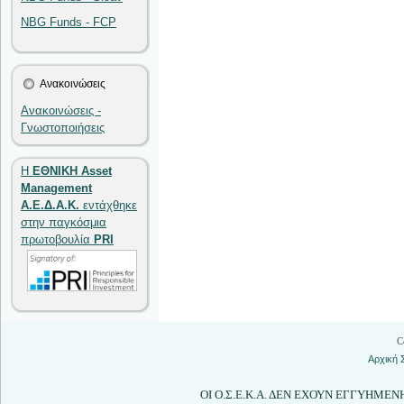
NBG Funds - FCP
Ανακοινώσεις
Ανακοινώσεις -
Γνωστοποιήσεις
Η
ΕΘΝΙΚΗ Asset
Management
Α.Ε.Δ.Α.Κ.
εντάχθηκε
στην παγκόσμια
πρωτοβουλία
PRI
C
Αρχική 
ΟΙ Ο.Σ.Ε.Κ.Α. ΔΕΝ ΕΧΟΥΝ ΕΓΓΥΗΜΕ