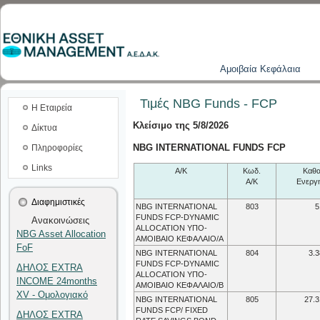
Aμοιβαία Kεφάλαια
Τιμές NBG Funds - FCP
Η Εταιρεία
Κλείσιμο της 5/8/2026
Δίκτυα
NBG INTERNATIONAL FUNDS FCP
Πληροφορίες
Links
A/K
Κωδ.
Καθ
Α/Κ
Ενεργη
Διαφημιστικές
NBG INTERNATIONAL
803
5
FUNDS FCP-DYNAMIC
Ανακοινώσεις
ALLOCATION ΥΠΟ-
NBG Asset Allocation
ΑΜΟΙΒΑΙΟ ΚΕΦΑΛΑΙΟ/Α
FoF
NBG INTERNATIONAL
804
3.3
FUNDS FCP-DYNAMIC
ΔΗΛΟΣ EXTRA
ALLOCATION ΥΠΟ-
INCOME 24months
ΑΜΟΙΒΑΙΟ ΚΕΦΑΛΑΙΟ/B
XV - Ομολογιακό
NBG INTERNATIONAL
805
27.3
FUNDS FCP/ FIXED
ΔΗΛΟΣ EXTRA