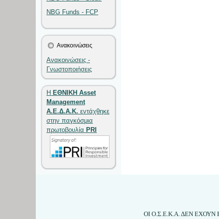
NBG Funds - FCP
Ανακοινώσεις
Ανακοινώσεις -
Γνωστοποιήσεις
Η
ΕΘΝΙΚΗ Asset
Management
Α.Ε.Δ.Α.Κ.
εντάχθηκε
στην παγκόσμια
πρωτοβουλία
PRI
ΟΙ Ο.Σ.Ε.Κ.Α. ΔΕΝ ΕΧΟ