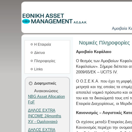
Aμοιβαία K
Νομικές Πληροφορίες
Η Εταιρεία
Αμοιβαίο Κεφάλαιο
Δίκτυα
Ο θεσμός των Αμοιβαίων Κεφαλα
Πληροφορίες
Κεφαλαίων». Σήμερα διέπεται απ
Links
2009/65/ΕΚ – UCITS IV.
Ο Ο.Σ.Ε.Κ.Α. που έχει τη μορφή
Διαφημιστικές
μετρητά και της οποίας τα επιμέ
Ανακοινώσεις
αποτελεί νομικό πρόσωπο και οι
NBG Asset Allocation
του και τα δικαιώματά τους επί 
FoF
Εταιρεία Διαχειρίσεως, οι Μεριδ
ΔΗΛΟΣ EXTRA
Κανονισμός – Λογιστικές Κατ
INCOME 24months
XV - Ομολογιακό
Οι σχέσεις μεταξύ Εταιρείας Δι
Κανονισμός περιέχει την ονομασί
ΔΗΛΟΣ EXTRA