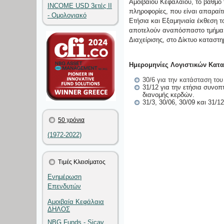
Αμοιβαίου Κεφαλαίου, το βαθμό 
INCOME USD 3ετές II
πληροφορίες, που είναι απαραίτη
- Ομολογιακό
Ετήσια και Εξαμηνιαία έκθεση 
αποτελούν αναπόσπαστο τμήμα τ
Διαχείρισης, στο Δίκτυο καταστη
Ημερομηνίες Λογιστικών Κατ
30/6 για την κατάσταση του
31/12 για την ετήσια συνο
διανομής κερδών.
31/3, 30/06, 30/09 και 31/
50 χρόνια
(1972-2022)
Τιμές Κλεισίματος
Ενημέρωση
Επενδυτών
Αμοιβαία Κεφάλαια
ΔΗΛΟΣ
NBG Funds - Sicav