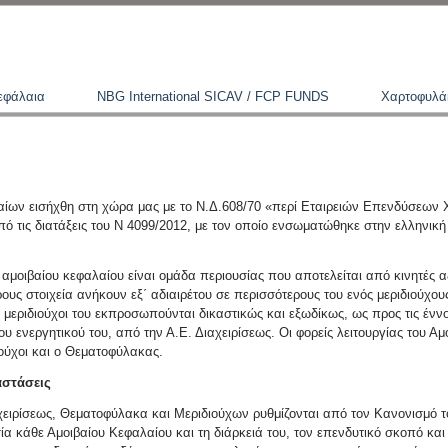
εφάλαια
NBG International SICAV / FCP FUNDS
Χαρτοφυλά
ίων εισήχθη στη χώρα μας με το Ν.Δ.608/70 «περί Εταιρειών Επενδύσεων 
ό τις διατάξεις του Ν 4099/2012, με τον οποίο ενσωματώθηκε στην ελληνι
 αμοιβαίου κεφαλαίου είναι ομάδα περιουσίας που αποτελείται από κινητές α
ρους στοιχεία ανήκουν εξ΄ αδιαιρέτου σε περισσότερους του ενός μεριδιούχου
 μεριδιούχοι του εκπροσωπούνται δικαστικώς και εξωδίκως, ως προς τις έννο
του ενεργητικού του, από την Α.Ε. Διαχειρίσεως. Οι φορείς λειτουργίας του Αμ
ιούχοι και ο Θεματοφύλακας.
αστάσεις
αχειρίσεως, Θεματοφύλακα και Μεριδιούχων ρυθμίζονται από τον Κανονισμό 
α κάθε Αμοιβαίου Κεφαλαίου και τη διάρκειά του, τον επενδυτικό σκοπό και 