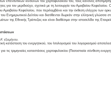
των επενδυτικών κινδύνων του χαρτοφυλακίου του, τους κανόνες αποτίμησης
τες για τον μεριδιούχο, σχετικά με τη λειτουργία του Αμοιβαίου Κεφαλαίου. 
του Αμοιβαίου Κεφαλαίου, που περιλαμβάνει και την έκθεση ελέγχου των ορ
ου Ενημερωτικού Δελτίου και διατίθενται δωρεάν στην ελληνική γλώσσα στα
μάτων της Εθνικής Τράπεζας και είναι διαθέσιμα στην ιστοσελίδα της Εταιρεία
αστάσεων
 Α’ εξαμήνου.
πτική κατάσταση του ενεργητικού, του Ισολογισμού του λογαριασμού αποτελε
12 για τις τριμηνιαίες καταστάσεις χαρτοφυλακίου (Ποσοστιαία σύνθεση ενεργ