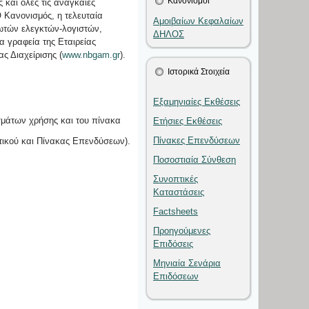
Κανονισμοί
 και όλες τις αναγκαίες
Ο Κανονισμός, η τελευταία
Αμοιβαίων Κεφαλαίων
κωτών ελεγκτών-λογιστών,
ΔΗΛΟΣ
 γραφεία της Εταιρείας
ς Διαχείρισης (
www.nbgam.gr
).
Ιστορικά Στοιχεία
Εξαμηνιαίες Εκθέσεις
σμάτων χρήσης και του πίνακα
Ετήσιες Εκθέσεις
Πίνακες Επενδύσεων
ητικού και Πίνακας Επενδύσεων).
Ποσοστιαία Σύνθεση
Συνοπτικές
Καταστάσεις
Factsheets
Προηγούμενες
Επιδόσεις
Μηνιαία Σενάρια
Επιδόσεων