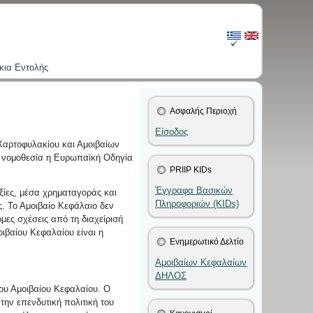
κια Εντολής
Ασφαλής Περιοχή
Είσοδος
Χαρτοφυλακίου και Αμοιβαίων
κή νομοθεσία η Ευρωπαϊκή Οδηγία
PRIIP KIDs
Έγγραφα Βασικών
ξίες, μέσα χρηματαγοράς και
Πληροφοριών (KIDs)
ς. Το Αμοιβαίο Κεφάλαιο δεν
μες σχέσεις από τη διαχείρισή
οιβαίου Κεφαλαίου είναι η
Ενημερωτικό Δελτίο
Αμοιβαίων Κεφαλαίων
ΔΗΛΟΣ
του Αμοιβαίου Κεφαλαίου. Ο
την επενδυτική πολιτική του